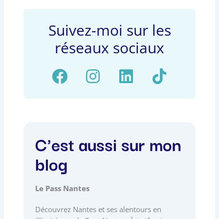
Suivez-moi sur les
réseaux sociaux
F
I
L
T
a
n
i
i
c
s
n
k
e
t
k
t
b
a
e
o
C'est aussi sur mon
o
g
d
k
blog
o
r
i
k
a
n
Le Pass Nantes
m
Découvrez Nantes et ses alentours en