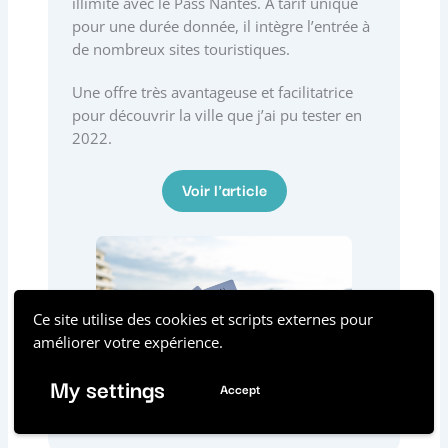
illimité avec le Pass Nantes. À tarif unique
pour une durée donnée, il intègre l’entrée à
de nombreux sites touristiques.
Une offre très avantageuse et facilitatrice
pour découvrir la ville que j’ai pu tester en
2022.
Voir l'article
Ce site utilise des cookies et scripts externes pour
améliorer votre expérience.
My settings
Accept