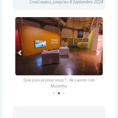
,
jusqu’au
8 Septembre 2024
CinéCréatis)
Que puis-je pour vous ? , de Lauren Lee
F
Mccarthy