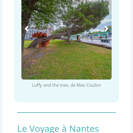
e Hubard
Luffy and the tree, de Max Coulon
Le désespo
Le Voyage à Nantes