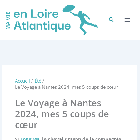
Aller
au
contenu
Rechercher
Accueil
Été
Le Voyage à Nantes 2024, mes 5 coups de cœur
Le Voyage à Nantes
2024, mes 5 coups de
cœur
Si
Long Ma
, le cheval dragon de la compagnie