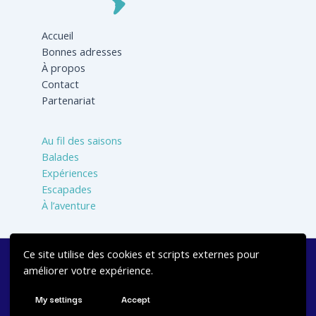
Accueil
Bonnes adresses
À propos
Contact
Partenariat
Au fil des saisons
Balades
Expériences
Escapades
À l’aventure
Ce site utilise des cookies et scripts externes pour
Réalisé avec 💙 par
Jbcrea Studio
-
Mentions légales
-
améliorer votre expérience.
Politique de confidentialité
My settings
Accept