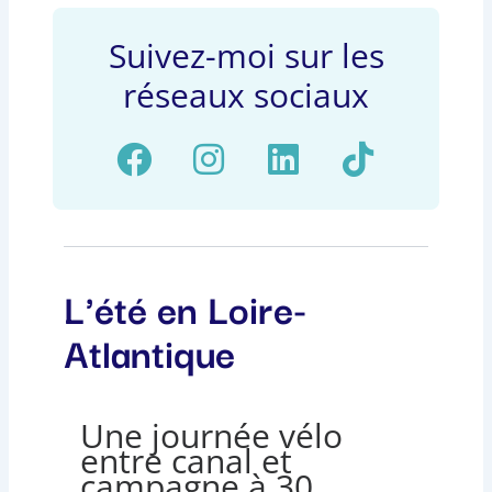
Suivez-moi sur les
réseaux sociaux
F
I
L
T
a
n
i
i
c
s
n
k
e
t
k
t
b
a
e
o
L'été en Loire-
o
g
d
k
Atlantique
o
r
i
k
a
n
m
Une journée vélo
entre canal et
campagne à 30