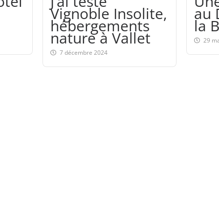
ôtel
J’ai testé
Une
Vignoble Insolite,
au 
hébergements
la 
nature à Vallet
29 ma
7 décembre 2024