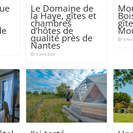
que
Le Domaine de
Mon
la Haye, gîtes et
Boi
chambres
gît
de
d’hôtes de
Mou
qualité près de
8 fév
Nantes
6 avril 2026