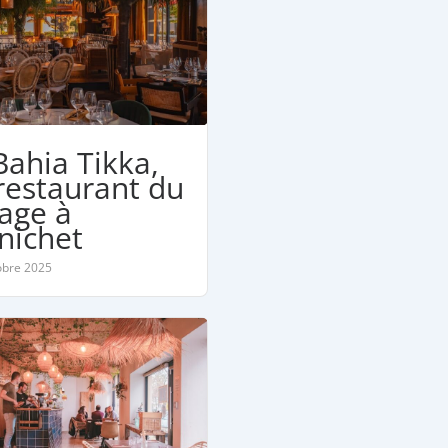
Bahia Tikka,
restaurant du
age à
nichet
obre 2025