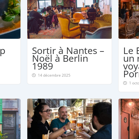
op
Sortir à Nantes –
Le 
Noël à Berlin
un 
1989
voy
Por
14 décembre 2025
1 oct