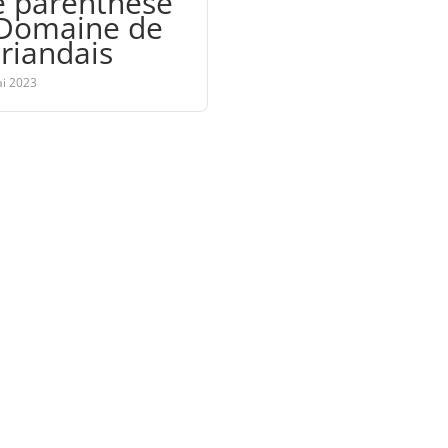
 parenthèse
Domaine de
Briandais
i 2023