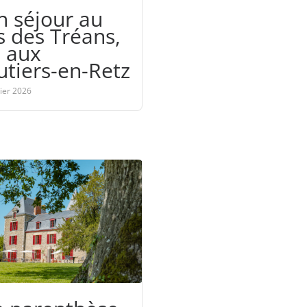
 séjour au
s des Tréans,
e aux
tiers-en-Retz
rier 2026