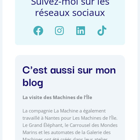
Suivez-moi sur les
réseaux sociaux
F
I
L
T
a
n
i
i
c
s
n
k
e
t
k
t
C'est aussi sur mon
b
a
e
o
o
g
d
k
blog
o
r
i
k
a
n
La visite des Machines de l’Île
m
La compagnie La Machine a également
travaillé à Nantes pour Les Machines de l’Île.
Le Grand Éléphant, le Carrousel des Mondes
Marins et les automates de la Galerie des
Machines ont été créés dans leur atelier.