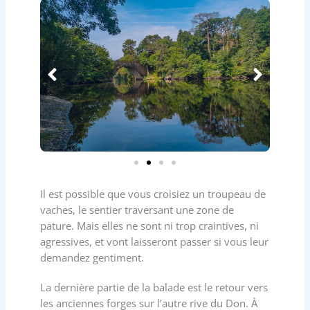
Il est possible que vous croisiez un troupeau de
vaches, le sentier traversant une zone de
pature. Mais elles ne sont ni trop craintives, ni
agressives, et vont laisseront passer si vous leur
demandez gentiment.
La dernière partie de la balade est le retour vers
les anciennes forges sur l’autre rive du Don. À