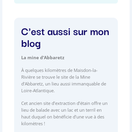
c
s
n
k
e
t
k
t
b
a
e
o
C'est aussi sur mon
o
g
d
k
blog
o
r
i
k
a
n
La mine d’Abbaretz
m
À quelques kilomètres de Maisdon-la-
Rivière se trouve le site de la Mine
d’Abbaretz, un lieu aussi immanquable de
Loire-Atlantique.
Cet ancien site d’extraction d’étain offre un
lieu de balade avec un lac et un terril en
haut duquel on bénéficie d’une vue à des
kilomètres !