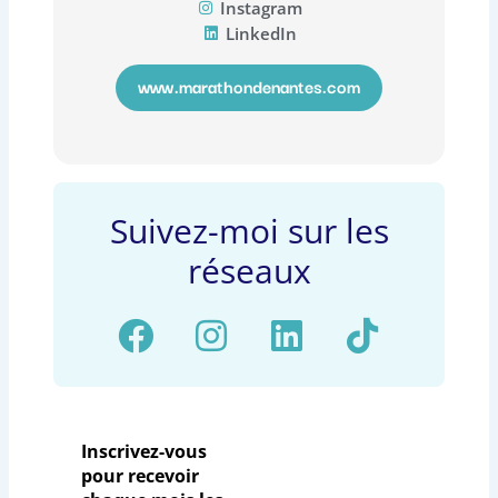
Instagram
LinkedIn
www.marathondenantes.com
Suivez-moi sur les
réseaux
F
I
L
T
a
n
i
i
c
s
n
k
e
t
k
t
Inscrivez-vous
b
a
e
o
pour recevoir