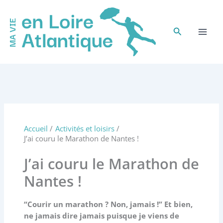
Aller
au
contenu
Rechercher
Accueil
Activités et loisirs
J’ai couru le Marathon de Nantes !
J’ai couru le Marathon de
Nantes !
“Courir un marathon ? Non, jamais !” Et bien,
ne jamais dire jamais puisque je viens de