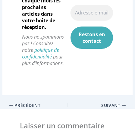
o
g
d
k
chaque mois les
prochains
o
r
i
articles dans
k
a
n
votre boîte de
réception.
m
Nous ne spammons
pas ! Consultez
notre
politique de
confidentialité
pour
plus d’informations.
PRÉCÉDENT
SUIVANT
Laisser un commentaire