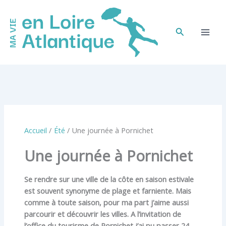
Aller
au
contenu
Rechercher
Accueil
Été
Une journée à Pornichet
Une journée à Pornichet
Se rendre sur une ville de la côte en saison estivale
est souvent synonyme de plage et farniente. Mais
comme à toute saison, pour ma part j’aime aussi
parcourir et découvrir les villes. A l’invitation de
l’office du tourisme de Pornichet j’ai pu passer 24