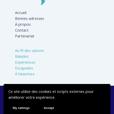
Accueil
Bonnes adresses
À propos
Contact
Partenariat
Au fil des saisons
Balades
Expériences
Escapades
À l’aventure
Ce site utilise des cookies et scripts externes pour
Réalisé avec 💙 par
Jbcrea Studio
-
Mentions légales
-
améliorer votre expérience.
Politique de confidentialité
My settings
Accept