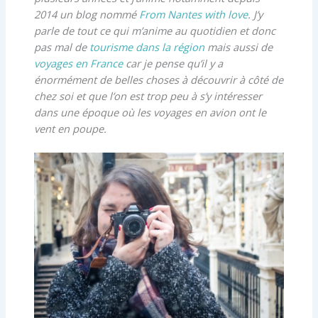
2014 un blog nommé
From Nantes with love
. J’y
parle de tout ce qui m’anime au quotidien et donc
pas mal de
tourisme dans la région
mais aussi de
voyages en France
car je pense qu’il y a
énormément de belles choses à découvrir à côté de
chez soi et que l’on est trop peu à s’y intéresser
dans une époque où les voyages en avion ont le
vent en poupe.