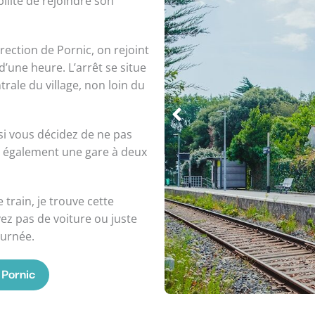
bilité de rejoindre son
rection de Pornic, on rejoint
’une heure. L’arrêt se situe
ntrale du village, non loin du
 si vous décidez de ne pas
ez également une gare à deux
 train, je trouve cette
yez pas de voiture ou juste
journée.
 Pornic