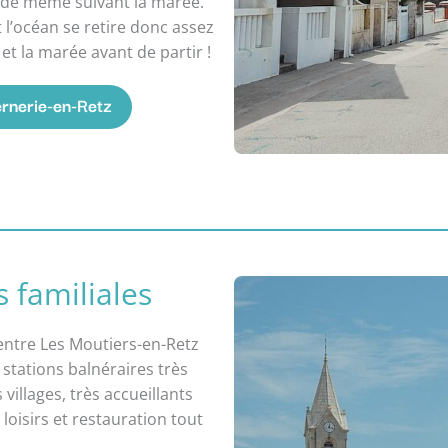
t de même suivant la marée.
 l’océan se retire donc assez
et la marée avant de partir !
ernerie-en-Retz
s familiales
entre Les Moutiers-en-Retz
 stations balnéraires très
villages, très accueillants
 loisirs et restauration tout