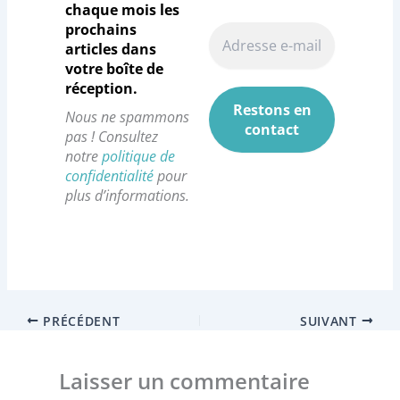
o
r
i
chaque mois les
k
a
n
prochains
m
articles dans
votre boîte de
réception.
Nous ne spammons
pas ! Consultez
notre
politique de
confidentialité
pour
plus d’informations.
PRÉCÉDENT
SUIVANT
Laisser un commentaire