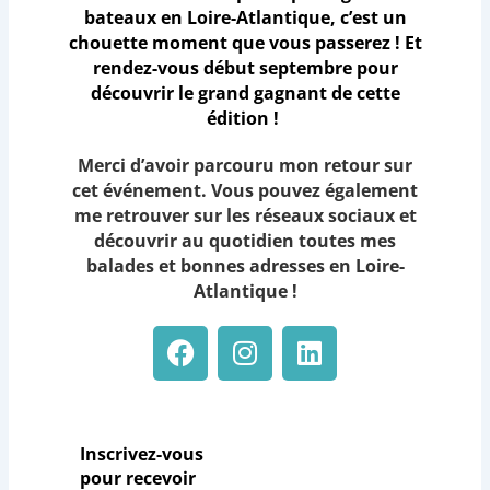
bateaux en Loire-Atlantique, c’est un
chouette moment que vous passerez ! Et
rendez-vous début septembre pour
découvrir le grand gagnant de cette
édition !
Merci d’avoir parcouru mon retour sur
cet événement. Vous pouvez
également
me retrouver sur les réseaux sociaux et
découvrir au quotidien toutes mes
balades et bonnes adresses en Loire-
Atlantique !
F
I
L
a
n
i
c
s
n
e
t
k
b
a
e
Inscrivez-vous
o
g
d
pour recevoir