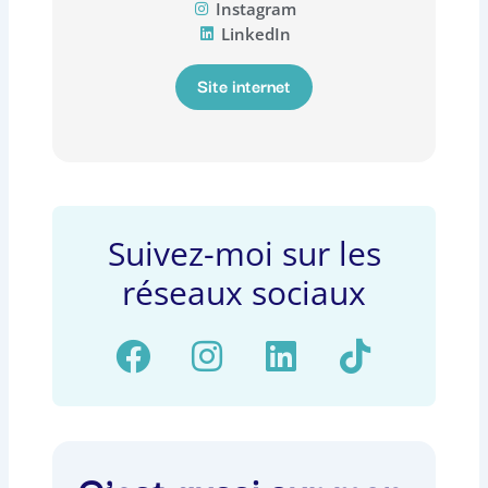
Instagram
LinkedIn
Site internet
Suivez-moi sur les
réseaux sociaux
F
I
L
T
a
n
i
i
c
s
n
k
e
t
k
t