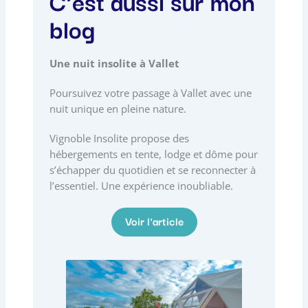
C'est aussi sur mon
b
a
e
o
o
g
d
k
blog
o
r
i
k
a
n
Une nuit insolite à Vallet
m
Poursuivez votre passage à Vallet avec une
nuit unique en pleine nature.
Vignoble Insolite propose des
hébergements en tente, lodge et dôme pour
s’échapper du quotidien et se reconnecter à
l’essentiel. Une expérience inoubliable.
Voir l'article