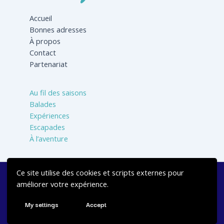
Accueil
Bonnes adresses
À propos
Contact
Partenariat
Au fil des saisons
Balades
Expériences
Escapades
À l’aventure
Ce site utilise des cookies et scripts externes pour
Réalisé avec 💙 par
Jbcrea Studio
-
Mentions légales
-
améliorer votre expérience.
Politique de confidentialité
My settings
Accept